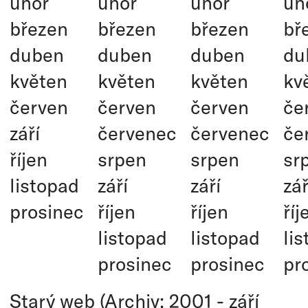
únor
únor
únor
ún
březen
březen
březen
bř
duben
duben
duben
du
květen
květen
květen
kv
červen
červen
červen
če
září
červenec
červenec
če
říjen
srpen
srpen
sr
listopad
září
září
zář
prosinec
říjen
říjen
říj
listopad
listopad
li
prosinec
prosinec
pr
Starý web (Archiv: 2001 - září