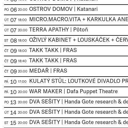
OSTROV DOMOV | Katanari
06
PO
20:00
07
ÚT
18:00
TERRA APATHY | Pôtoň
07
ÚT
20:00
08
ST
18:00
TAKK TAKK | FRAS
09
ČT
18:00
TAKK TAKK | FRAS
09
ČT
18:40
MEDAŘ | FRAS
09
ČT
20:00
10
PÁ
17:00
WAR MAKER | Dafa Puppet Theatre
10
PÁ
20:00
DVA SEŠITY | Handa Gote research & d
13
PO
20:00
DVA SEŠITY | Handa Gote research & d
14
ÚT
20:00
DVA SEŠITY | Handa Gote research & d
15
ST
20:00