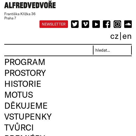
Františka Křížka 36
Praha 7
NEWSLETTER
cz
en
PROGRAM
PROSTORY
HISTORIE
MOTUS
DĚKUJEME
VSTUPENKY
TVŮRCI