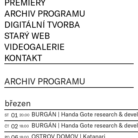
PREMIÉRY
ARCHIV PROGRAMU
DIGITÁLNÍ TVORBA
STARÝ WEB
VIDEOGALERIE
KONTAKT
ARCHIV PROGRAMU
březen
BURGÁN | Handa Gote research & deve
01
ST
20:00
BURGÁN | Handa Gote research & deve
02
ČT
18:00
OSTROV DOMOV | Katanari
06
PO
18:00