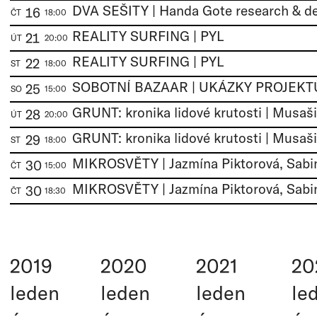
DVA SEŠITY | Handa Gote research & d
16
ČT
18:00
REALITY SURFING | PYL
21
ÚT
20:00
REALITY SURFING | PYL
22
ST
18:00
SOBOTNÍ BAZAAR | UKÁZKY PROJEKT
25
SO
15:00
28
ÚT
20:00
29
ST
18:00
30
ČT
15:00
30
ČT
18:30
2019
2020
2021
20
leden
leden
leden
le