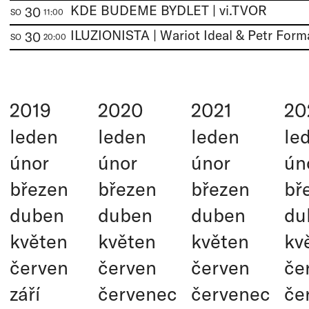
KDE BUDEME BYDLET | vi.TVOR
30
SO
11:00
ILUZIONISTA | Wariot Ideal & Petr Form
30
SO
20:00
2019
2020
2021
20
leden
leden
leden
le
únor
únor
únor
ún
březen
březen
březen
bř
duben
duben
duben
du
květen
květen
květen
kv
červen
červen
červen
če
září
červenec
červenec
če