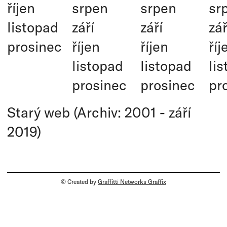
říjen
srpen
srpen
sr
listopad
září
září
zář
prosinec
říjen
říjen
říj
listopad
listopad
li
prosinec
prosinec
pr
Starý web (Archiv: 2001 - září
2019)
© Created by
Graffitti Networks Graffix