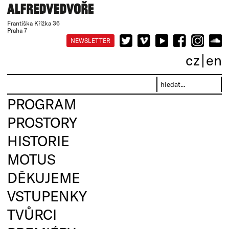
Františka Křížka 36
Praha 7
NEWSLETTER
cz
en
PROGRAM
PROSTORY
HISTORIE
MOTUS
DĚKUJEME
VSTUPENKY
TVŮRCI