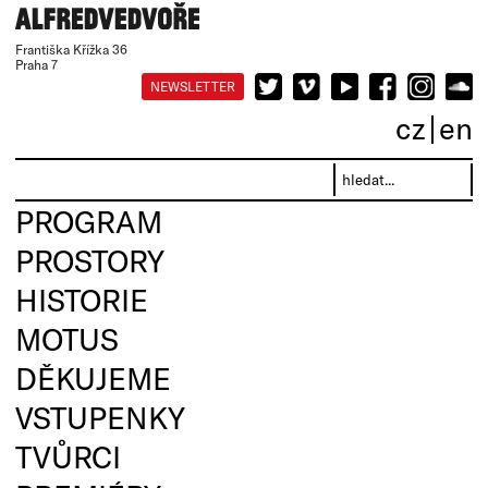
Františka Křížka 36
Praha 7
NEWSLETTER
cz
en
PROGRAM
PROSTORY
HISTORIE
MOTUS
DĚKUJEME
VSTUPENKY
TVŮRCI