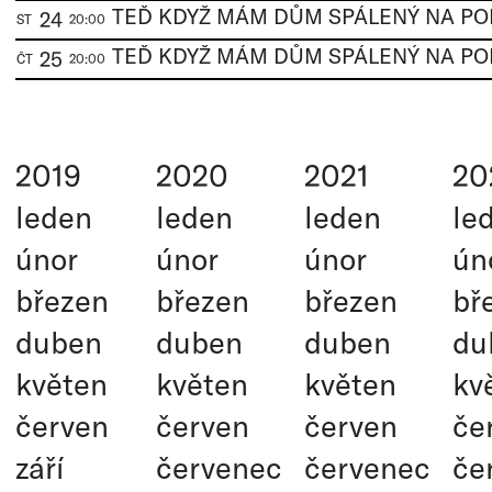
24
ST
20:00
25
ČT
20:00
2019
2020
2021
20
leden
leden
leden
le
únor
únor
únor
ún
březen
březen
březen
bř
duben
duben
duben
du
květen
květen
květen
kv
červen
červen
červen
če
září
červenec
červenec
če