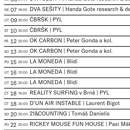
DVA SEŠITY | Handa Gote research & d
07
NE
18:00
ČBRŠK | PYL
09
ÚT
20:00
ČBRŠK | PYL
10
ST
20:00
OK CARBON | Peter Gonda a kol.
12
PÁ
20:00
OK CARBON | Peter Gonda a kol.
13
SO
20:00
LA MONEDA | 8lidí
15
PO
20:00
LA MONEDA | 8lidí
16
ÚT
10:00
LA MONEDA | 8lidí
16
ÚT
20:00
REALITY SURFING v Brně | PYL
18
ČT
19:30
D'UN AIR INSTABLE | Laurent Bigot
18
ČT
20:00
21&COUNTING | Tomáš Danielis
20
SO
20:00
RICKEY MOUSE FUN HOUSE | Pasi Mäk
22
PO
20:00