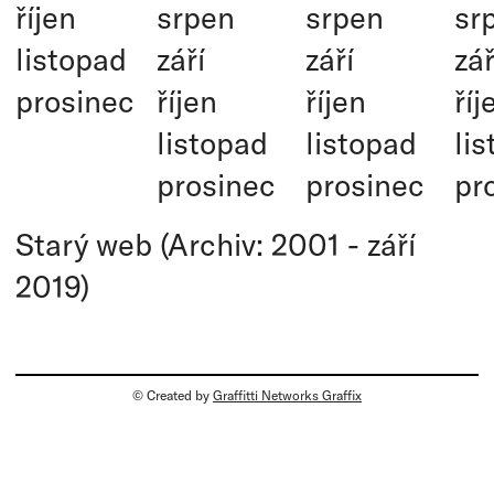
říjen
srpen
srpen
sr
listopad
září
září
zář
prosinec
říjen
říjen
říj
listopad
listopad
li
prosinec
prosinec
pr
Starý web (Archiv: 2001 - září
2019)
© Created by
Graffitti Networks Graffix