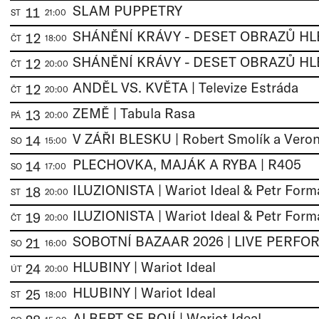
SLAM PUPPETRY
11
ST
21:00
12
ČT
18:00
12
ČT
20:00
ANDĚL VS. KVĚTA | Televize Estráda
12
ČT
20:00
ZEMĚ | Tabula Rasa
13
PÁ
20:00
V ZÁŘI BLESKU | Robert Smolík a Veron
14
SO
15:00
PLECHOVKA, MAJÁK A RYBA | R405
14
SO
17:00
ILUZIONISTA | Wariot Ideal & Petr Form
18
ST
20:00
ILUZIONISTA | Wariot Ideal & Petr Form
19
ČT
20:00
21
SO
16:00
HLUBINY | Wariot Ideal
24
ÚT
20:00
HLUBINY | Wariot Ideal
25
ST
18:00
ALBERT SE BOJÍ | Wariot Ideal