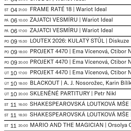
FRAME RATÉ 18 | Wariot Ideal
04
ST
21:00
ZAJATCI VESMÍRU | Wariot Ideal
06
PÁ
10:00
ZAJATCI VESMÍRU | Wariot Ideal
06
PÁ
17:00
LOUTEX 2026: KULATÝ STŮL | Diskuze
09
PO
15:30
09
PO
18:00
09
PO
20:00
10
ÚT
17:00
BLACKOUT | A. J. Nosorožec, Karin Bílí
10
ÚT
18:00
SKLENĚNÉ PARTITURY | Petr Nikl
10
ÚT
20:00
11
ST
16:00
11
ST
18:30
MARIO AND THE MAGICIAN | Orsolya 
11
ST
20:00