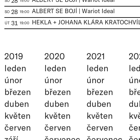
28
SO
15:00
ALBERT SE BOJÍ | Wariot Ideal
28
SO
19:00
HEKLA + JOHANA KLÁRA KRATOCHVÍ
31
ÚT
19:00
2019
2020
2021
20
leden
leden
leden
le
únor
únor
únor
ún
březen
březen
březen
bř
duben
duben
duben
du
květen
květen
květen
kv
červen
červen
červen
če
září
červenec
červenec
če