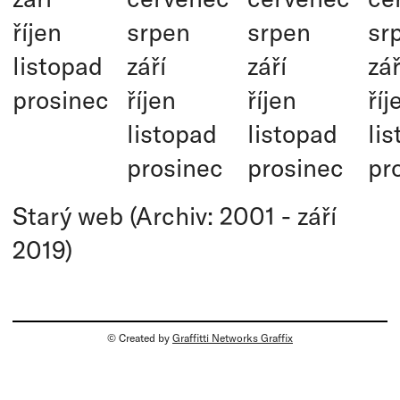
říjen
srpen
srpen
sr
listopad
září
září
zář
prosinec
říjen
říjen
říj
listopad
listopad
li
prosinec
prosinec
pr
Starý web (Archiv: 2001 - září
2019)
© Created by
Graffitti Networks Graffix