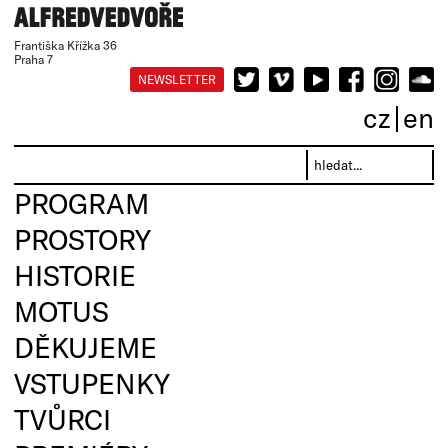
Františka Křížka 36
Praha 7
NEWSLETTER
cz
en
PROGRAM
PROSTORY
HISTORIE
MOTUS
DĚKUJEME
VSTUPENKY
TVŮRCI