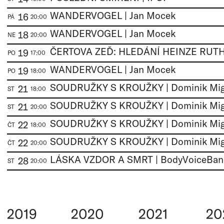
WANDERVOGEL | Jan Mocek
16
PÁ
20:00
WANDERVOGEL | Jan Mocek
18
NE
20:00
19
PO
17:00
WANDERVOGEL | Jan Mocek
19
PO
18:00
21
ST
18:00
21
ST
20:00
22
ČT
18:00
22
ČT
20:00
28
ST
20:00
2019
2020
2021
20