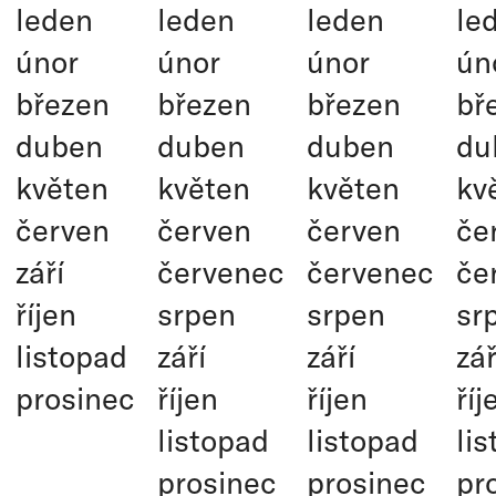
leden
leden
leden
le
únor
únor
únor
ún
březen
březen
březen
bř
duben
duben
duben
du
květen
květen
květen
kv
červen
červen
červen
če
září
červenec
červenec
če
říjen
srpen
srpen
sr
listopad
září
září
zář
prosinec
říjen
říjen
říj
listopad
listopad
li
prosinec
prosinec
pr