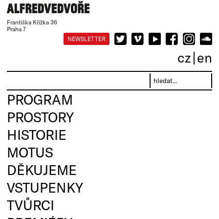
Františka Křížka 36
Praha 7
NEWSLETTER
cz
en
PROGRAM
PROSTORY
HISTORIE
MOTUS
DĚKUJEME
VSTUPENKY
TVŮRCI