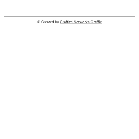
© Created by
Graffitti Networks Graffix