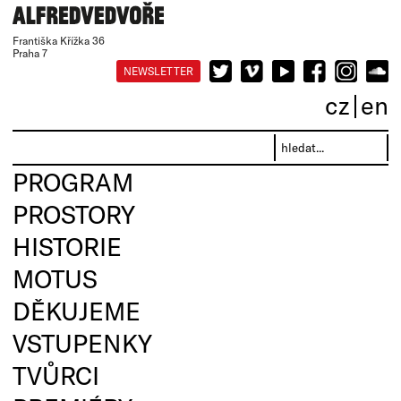
Františka Křížka 36
Praha 7
NEWSLETTER
cz
en
PROGRAM
PROSTORY
HISTORIE
MOTUS
DĚKUJEME
VSTUPENKY
TVŮRCI