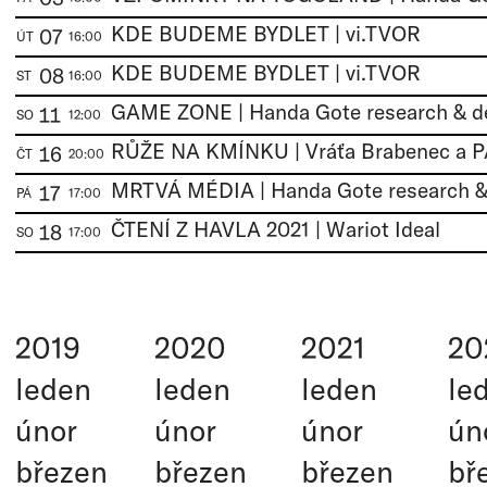
KDE BUDEME BYDLET | vi.TVOR
07
ÚT
16:00
KDE BUDEME BYDLET | vi.TVOR
08
ST
16:00
11
SO
12:00
16
ČT
20:00
17
PÁ
17:00
ČTENÍ Z HAVLA 2021 | Wariot Ideal
18
SO
17:00
2019
2020
2021
20
leden
leden
leden
le
únor
únor
únor
ún
březen
březen
březen
bř