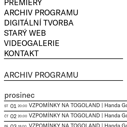
PREMIÉRY
ARCHIV PROGRAMU
DIGITÁLNÍ TVORBA
STARÝ WEB
VIDEOGALERIE
KONTAKT
ARCHIV PROGRAMU
prosinec
01
ST
20:00
02
ČT
20:00
03
PÁ
18:00