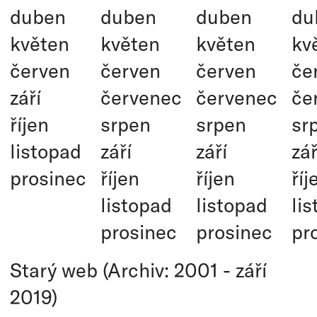
duben
duben
duben
du
květen
květen
květen
kv
červen
červen
červen
če
září
červenec
červenec
če
říjen
srpen
srpen
sr
listopad
září
září
zář
prosinec
říjen
říjen
říj
listopad
listopad
li
prosinec
prosinec
pr
Starý web (Archiv: 2001 - září
2019)