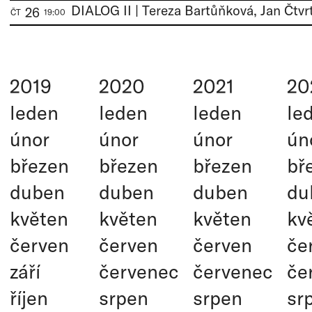
DIALOG II | Tereza Bartůňková, Jan Čtvr
26
ČT
19:00
2019
2020
2021
20
leden
leden
leden
le
únor
únor
únor
ún
březen
březen
březen
bř
duben
duben
duben
du
květen
květen
květen
kv
červen
červen
červen
če
září
červenec
červenec
če
říjen
srpen
srpen
sr