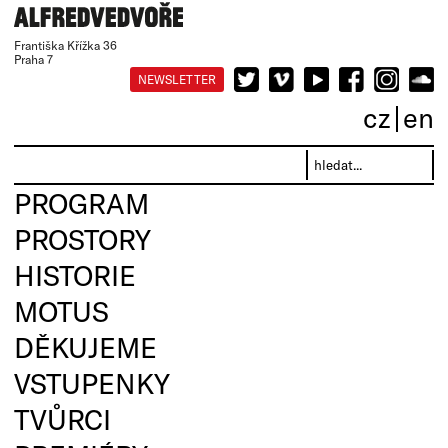
Františka Křížka 36
Praha 7
NEWSLETTER
cz
en
PROGRAM
PROSTORY
HISTORIE
MOTUS
DĚKUJEME
VSTUPENKY
TVŮRCI