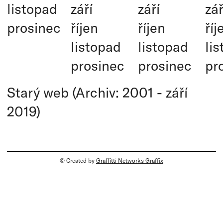
listopad
září
září
zář
prosinec
říjen
říjen
říj
listopad
listopad
li
prosinec
prosinec
pr
Starý web (Archiv: 2001 - září
2019)
© Created by
Graffitti Networks Graffix