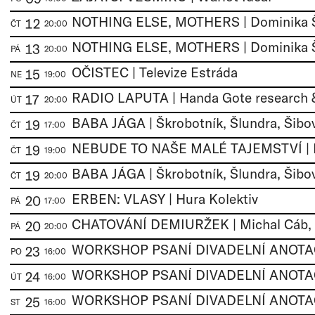
12
ČT
20:00
13
PÁ
20:00
OČISTEC | Televize Estráda
15
NE
19:00
17
ÚT
20:00
BABA JÁGA | Škrobotník, Šlundra, Šibo
19
ČT
17:00
19
ČT
19:00
BABA JÁGA | Škrobotník, Šlundra, Šibo
19
ČT
20:00
ERBEN: VLASY | Hura Kolektiv
20
PÁ
17:00
20
PÁ
20:00
23
PO
16:00
24
ÚT
16:00
25
ST
16:00