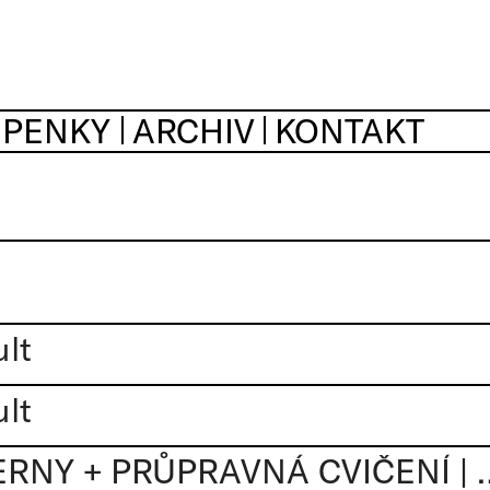
UPENKY
ARCHIV
KONTAKT
ult
ult
PRAMÍTAČKA: PATERNY + PR