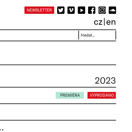
NEWSLETTER
cz
en
2023
PREMIÉRA
VYPRODÁNO
ŮPRAVNÁ CVIČENÍ | Jan Kulka