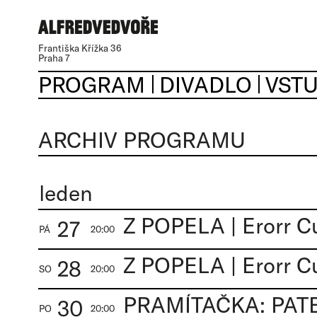
Františka Křížka 36
Praha 7
PROGRAM
DIVADLO
VST
ARCHIV PROGRAMU
leden
Z POPELA | Erorr C
27
PÁ
20:00
Z POPELA | Erorr C
28
SO
20:00
30
PO
20:00