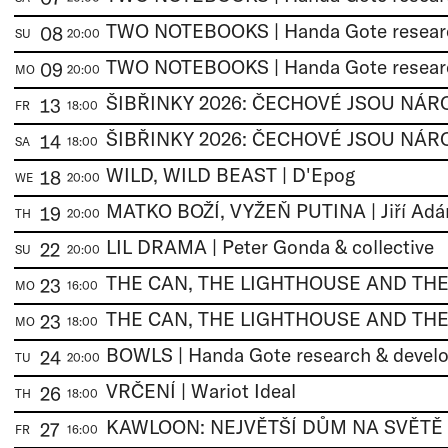
08
SU
20:00
09
MO
20:00
13
FR
18:00
14
SA
18:00
WILD, WILD BEAST | D'Epog
18
WE
20:00
19
TH
20:00
LIL DRAMA | Peter Gonda & collective
22
SU
20:00
23
MO
16:00
23
MO
18:00
BOWLS | Handa Gote research & devel
24
TU
20:00
VRČENÍ | Wariot Ideal
26
TH
18:00
KAWLOON: NEJVĚTŠÍ DŮM NA SVĚTĚ 
27
FR
16:00