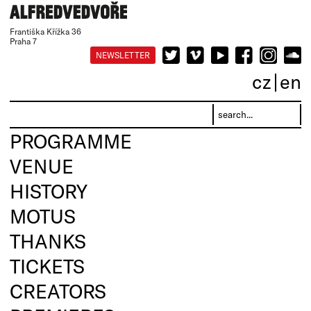
Františka Křížka 36
Praha 7
NEWSLETTER
cz
en
PROGRAMME
VENUE
HISTORY
MOTUS
THANKS
TICKETS
CREATORS