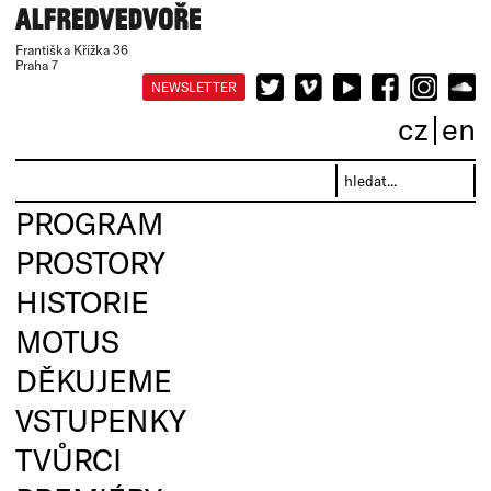
Františka Křížka 36
Praha 7
NEWSLETTER
cz
en
PROGRAM
PROSTORY
HISTORIE
MOTUS
DĚKUJEME
VSTUPENKY
TVŮRCI