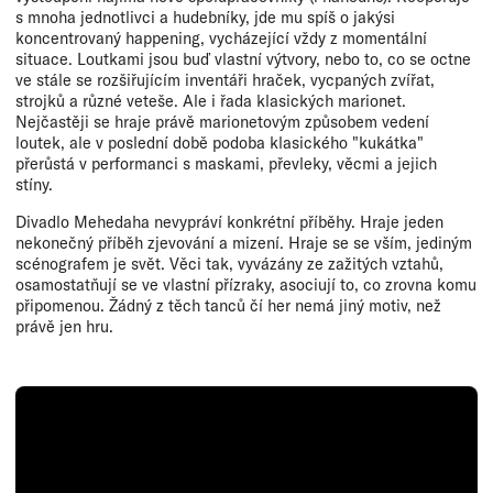
s mnoha jednotlivci a hudebníky, jde mu spíš o jakýsi
koncentrovaný happening, vycházející vždy z momentální
situace. Loutkami jsou buď vlastní výtvory, nebo to, co se octne
ve stále se rozšiřujícím inventáři hraček, vycpaných zvířat,
strojků a různé veteše. Ale i řada klasických marionet.
Nejčastěji se hraje právě marionetovým způsobem vedení
loutek, ale v poslední době podoba klasického "kukátka"
přerůstá v performanci s maskami, převleky, věcmi a jejich
stíny.
Divadlo Mehedaha nevypráví konkrétní příběhy. Hraje jeden
nekonečný příběh zjevování a mizení. Hraje se se vším, jediným
scénografem je svět. Věci tak, vyvázány ze zažitých vztahů,
osamostatňují se ve vlastní přízraky, asociují to, co zrovna komu
připomenou. Žádný z těch tanců čí her nemá jiný motiv, než
právě jen hru.