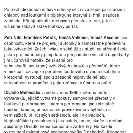
Po třech dekádách mlhavé odmlky se znovu sejde pár starších
chlapců nad loutkami a objekty, se kterými si hráli s radostí
zamlada. Přidají několik drobných představ o tom, jak se
visuálně zabavit skrze loutkový portál.
Petr Nikl, František Petrák, Tomáš Volkmer, Tomáš Absolon
jsou
osobnosti, které se projevují autorsky a samostatně především
jako výtvarníci. Zažehli však v sobě již za studií na střední škole
jiskru pro marionety pimprlata a jím podobné visuální objekty. Ty
jim učarovali natolik, že si sami pro
sebe stvořili soukromý svět živých obrazů a předmětů, které
v mezičasí ožívají za portálem loutkového divadla osobitými
kreacemi. Vystupují spolu zásadně nepravidelně, aby
setrvačnost neproměnila jejich zábavu v úmornou práci.
Divadlo Mehedaha
vzniklo v roce 1985 z okruhu přátel
výtvarníků, jejichž výtvarné pokusy samovolně přerostly v
loutkové performance. Jádrem performancí jsou vizuálně
hudební kreace, příležitostně provozované v bytech, na
vernisážích, při různých setkáních, ale i v divadlech.
Nejčastějšími produkcemi jsou balety, tance, skeče a drobné
absurdity. Divadlo nemá soubor ani žádné hry. Na každé
vystoupení najímá nové spolupracovníky (i náhodně). Kooperuje