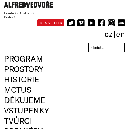
Františka Křížka 36
Praha 7
NEWSLETTER
cz
en
PROGRAM
PROSTORY
HISTORIE
MOTUS
DĚKUJEME
VSTUPENKY
TVŮRCI