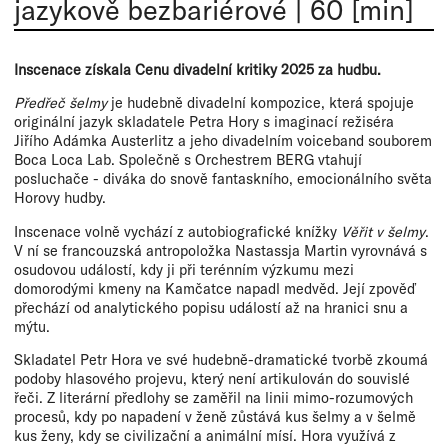
jazykově bezbariérové
|
60 [min]
Inscenace získala Cenu divadelní kritiky 2025 za hudbu.
Předřeč šelmy
je hudebně divadelní kompozice, která spojuje
originální jazyk skladatele Petra Hory s imaginací režiséra
Jiřího Adámka Austerlitz a jeho divadelním voiceband souborem
Boca Loca Lab. Společně s Orchestrem BERG vtahují
posluchače - diváka do snově fantaskního, emocionálního světa
Horovy hudby.
Inscenace volně vychází z autobiografické knížky
Věřit v šelmy
.
V ní se francouzská antropoložka Nastassja Martin vyrovnává s
osudovou událostí, kdy ji při terénním výzkumu mezi
domorodými kmeny na Kamčatce napadl medvěd. Její zpověď
přechází od analytického popisu událostí až na hranici snu a
mýtu.
Skladatel Petr Hora ve své hudebně-dramatické tvorbě zkoumá
podoby hlasového projevu, který není artikulován do souvislé
řeči. Z literární předlohy se zaměřil na linii mimo-rozumových
procesů, kdy po napadení v ženě zůstává kus šelmy a v šelmě
kus ženy, kdy se civilizační a animální mísí. Hora využívá z