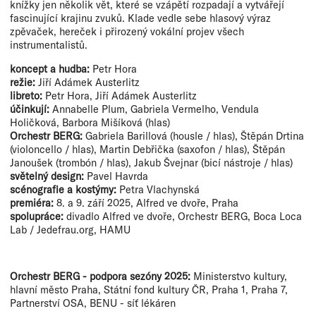
knížky jen několik vět, které se vzápětí rozpadají a vytvářejí
fascinující krajinu zvuků. Klade vedle sebe hlasový výraz
zpěvaček, hereček i přirozený vokální projev všech
instrumentalistů.
koncept a hudba:
Petr Hora
režie:
Jiří Adámek Austerlitz
libreto:
Petr Hora, Jiří Adámek Austerlitz
účinkují:
Annabelle Plum, Gabriela Vermelho, Vendula
Holičková, Barbora Mišíková (hlas)
Orchestr BERG:
Gabriela Barillová (housle / hlas), Štěpán Drtina
(violoncello / hlas), Martin Debřička (saxofon / hlas), Štěpán
Janoušek (trombón / hlas), Jakub Švejnar (bicí nástroje / hlas)
světelný design:
Pavel Havrda
scénografie a kostýmy:
Petra Vlachynská
premiéra:
8. a 9. září 2025, Alfred ve dvoře, Praha
spolupráce:
divadlo Alfred ve dvoře, Orchestr BERG, Boca Loca
Lab / Jedefrau.org, HAMU
Orchestr BERG - podpora sezóny 2025:
Ministerstvo kultury,
hlavní město Praha, Státní fond kultury ČR, Praha 1, Praha 7,
Partnerství OSA, BENU - síť lékáren