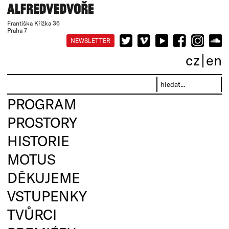
Františka Křížka 36
Praha 7
NEWSLETTER
cz
en
PROGRAM
PROSTORY
HISTORIE
MOTUS
DĚKUJEME
VSTUPENKY
TVŮRCI