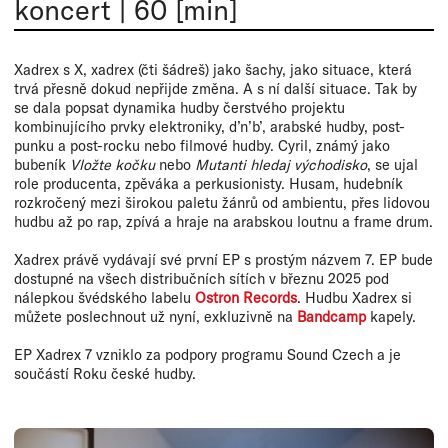
koncert
|
60 [min]
Xadrex s X, xadrex (čti šádreš) jako šachy, jako situace, která
trvá přesně dokud nepřijde změna. A s ní další situace. Tak by
se dala popsat dynamika hudby čerstvého projektu
kombinujícího prvky elektroniky, d’n’b’, arabské hudby, post-
punku a post-rocku nebo filmové hudby. Cyril, známý jako
bubeník
Vložte kočku
nebo
Mutanti hledaj východisko
, se ujal
role producenta, zpěváka a perkusionisty. Husam, hudebník
rozkročený mezi širokou paletu žánrů od ambientu, přes lidovou
hudbu až po rap, zpívá a hraje na arabskou loutnu a frame drum.
Xadrex právě vydávají své první EP s prostým názvem 7. EP bude
dostupné na všech distribučních sítích v březnu 2025 pod
nálepkou švédského labelu
Ostron Records
. Hudbu Xadrex si
můžete poslechnout už nyní, exkluzivně na
Bandcamp
kapely.
EP Xadrex 7 vzniklo za podpory programu Sound Czech a je
součástí Roku české hudby.