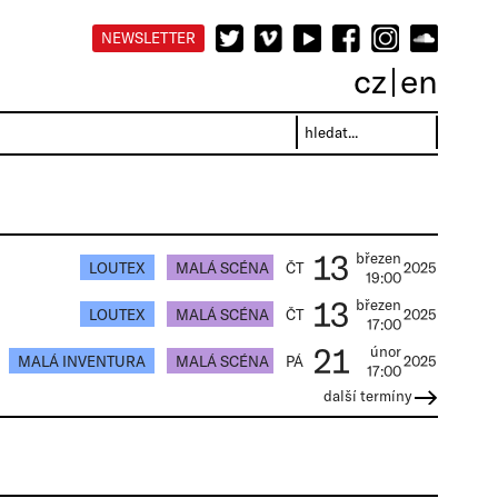
NEWSLETTER
cz
en
13
březen
LOUTEX
MALÁ SCÉNA
ČT
2025
19:00
13
březen
LOUTEX
MALÁ SCÉNA
ČT
2025
17:00
21
únor
MALÁ INVENTURA
MALÁ SCÉNA
PÁ
2025
17:00
další termíny