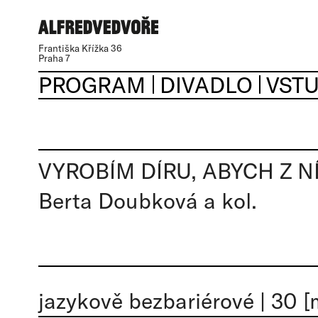
Františka Křížka 36
Praha 7
PROGRAM
DIVADLO
VST
VYROBÍM DÍRU, ABYCH Z 
Berta Doubková a kol.
jazykově bezbariérové
|
30 [