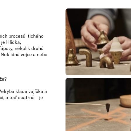
ních procesů, tichého
 je Hlídka,
Ťápoty, několik druhů
 Neklidná vejce a nebo
že?
Velryba klade vajíčka a
ci, a teď opatrně – je