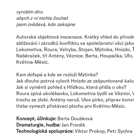
vyrobím díru
abych z ní mohla čouhat
jsem zvědavá, kdo zakopne
Autorská objektová inscenace. Krátký vhled do přírod
sbližování i zárodků konfliktu ve společenství věcí jako
Lokomotiva, Roura, Velryba, Stojan, Mýtinka, Hnízdo, 
Naběraček, tři Antény, Věznice, Berta, Houpačka, Ufo,
Květina-Měsíc.
Kam doťapá a kde se rozloží Mýtinka?
Jak dlouho potrvá vylovit Hnízdo ze zašpuntované kalu
Jak si vyměnit pohled s Hlídkou, která přišla o oko?
Roura zpívá ukolébavku, Lokomotiva bydlí ve Věznici, 
trochu se zlobí. Antény neruš. Ulov pírko, připrav konvi
třeba vymezit přistávací plochu pro Květinu-Měsíc.
Koncept, účinkuje:
Berta Doubková
Dramaturgie, hudba:
Jan Froněk
Technologická spolupráce:
Viktor Prokop, Petr Sychra