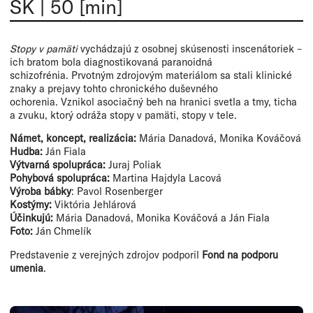
SK
|
50 [min]
Stopy v pamäti
vychádzajú z osobnej skúsenosti inscenátoriek –
ich bratom bola diagnostikovaná paranoidná
schizofrénia. Prvotným zdrojovým materiálom sa stali klinické
znaky a prejavy tohto chronického duševného
ochorenia. Vznikol asociačný beh na hranici svetla a tmy, ticha
a zvuku, ktorý odráža stopy v pamäti, stopy v tele.
Námet, koncept, realizácia:
Mária Danadová, Monika Kováčová
Hudba:
Ján Fiala
Výtvarná spolupráca:
Juraj Poliak
Pohybová spolupráca:
Martina Hajdyla Lacová
Výroba bábky
: Pavol Rosenberger
Kostýmy:
Viktória Jehlárová
Účinkujú:
Mária Danadová, Monika Kováčová a Ján Fiala
Foto:
Ján Chmelík
Predstavenie z verejných zdrojov podporil
Fond na podporu
umenia
.