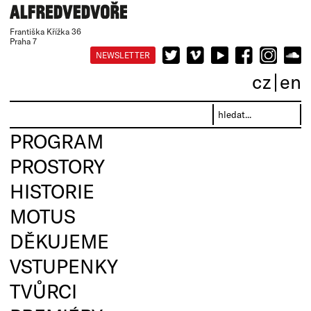
Františka Křížka 36
Praha 7
NEWSLETTER
cz
en
PROGRAM
PROSTORY
HISTORIE
MOTUS
DĚKUJEME
VSTUPENKY
TVŮRCI