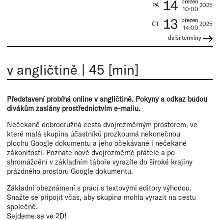
14
březen
PÁ
2025
10:00
13
březen
ČT
2025
14:00
další termíny
v angličtině
|
45 [min]
Představení probíhá online v angličtině. Pokyny a odkaz budou
divákům zaslány prostřednictvím e-mailu.
Nečekaně dobrodružná cesta dvojrozměrným prostorem, ve
které malá skupina účastníků prozkoumá nekonečnou
plochu Google dokumentu a jeho očekávané i nečekané
zákonitosti. Poznáte nové dvojrozměrné přátele a po
shromáždění v základním táboře vyrazíte do široké krajiny
prázdného prostoru Google dokumentu.
Základní obeznámení s prací s textovými editory výhodou.
Snažte se připojit včas, aby skupina mohla vyrazit na cestu
společně.
Sejdeme se ve 2D!