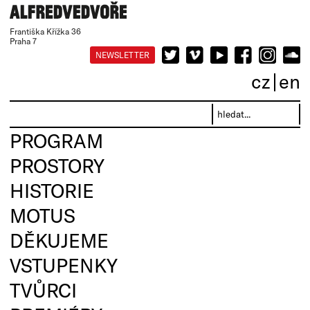
Františka Křížka 36
Praha 7
NEWSLETTER
cz
en
PROGRAM
PROSTORY
HISTORIE
MOTUS
DĚKUJEME
VSTUPENKY
TVŮRCI