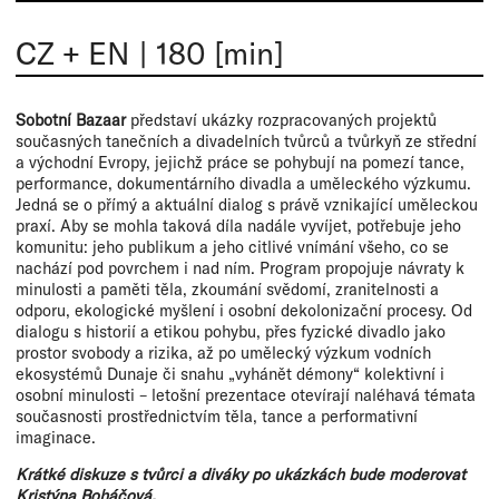
CZ + EN
|
180 [min]
Sobotní Bazaar
představí ukázky rozpracovaných projektů
současných tanečních a divadelních tvůrců a tvůrkyň ze střední
a východní Evropy, jejichž práce se pohybují na pomezí tance,
performance, dokumentárního divadla a uměleckého výzkumu.
Jedná se o přímý a aktuální dialog s právě vznikající uměleckou
praxí. Aby se mohla taková díla nadále vyvíjet, potřebuje jeho
komunitu: jeho publikum a jeho citlivé vnímání všeho, co se
nachází pod povrchem i nad ním. Program propojuje návraty k
minulosti a paměti těla, zkoumání svědomí, zranitelnosti a
odporu, ekologické myšlení i osobní dekolonizační procesy. Od
dialogu s historií a etikou pohybu, přes fyzické divadlo jako
prostor svobody a rizika, až po umělecký výzkum vodních
ekosystémů Dunaje či snahu „vyhánět démony“ kolektivní i
osobní minulosti – letošní prezentace otevírají naléhavá témata
současnosti prostřednictvím těla, tance a performativní
imaginace.
Krátké diskuze s tvůrci a diváky po ukázkách bude moderovat
Kristýna Boháčová.