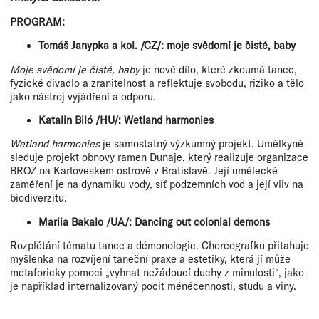
PROGRAM:
Tomáš Janypka a kol. /CZ/: moje svědomí je čisté, baby
Moje svědomí je čisté, baby
je nové dílo, které zkoumá tanec,
fyzické divadlo a zranitelnost a reflektuje svobodu, riziko a tělo
jako nástroj vyjádření a odporu.
Katalin Biló /HU/: Wetland harmonies
Wetland harmonies
je samostatný výzkumný projekt. Umělkyně
sleduje projekt obnovy ramen Dunaje, který realizuje organizace
BROZ na Karloveském ostrově v Bratislavě. Její umělecké
zaměření je na dynamiku vody, síť podzemních vod a její vliv na
biodiverzitu.
Mariia Bakalo /UA/: Dancing out colonial demons
Rozplétání tématu tance a démonologie. Choreografku přitahuje
myšlenka na rozvíjení taneční praxe a estetiky, která jí může
metaforicky pomoci „vyhnat nežádoucí duchy z minulosti“, jako
je například internalizovaný pocit méněcennosti, studu a viny.