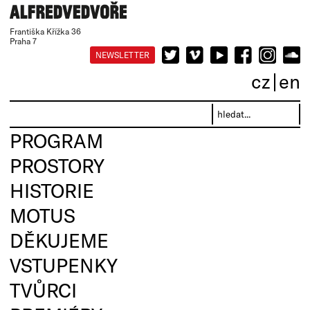
Františka Křížka 36
Praha 7
NEWSLETTER
cz
en
PROGRAM
PROSTORY
HISTORIE
MOTUS
DĚKUJEME
VSTUPENKY
TVŮRCI