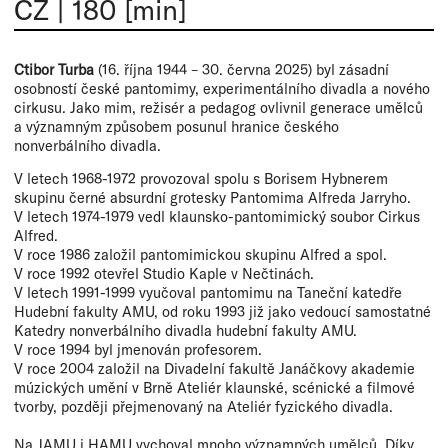
CZ
|
180 [min]
Ctibor Turba
(16. října 1944 – 30. června 2025) byl zásadní
osobností české pantomimy, experimentálního divadla a nového
cirkusu. Jako mim, režisér a pedagog ovlivnil generace umělců
a významným způsobem posunul hranice českého
nonverbálního divadla.
V letech 1968-1972 provozoval spolu s Borisem Hybnerem
skupinu černé absurdní grotesky Pantomima Alfreda Jarryho.
V letech 1974-1979 vedl klaunsko-pantomimický soubor Cirkus
Alfred.
V roce 1986 založil pantomimickou skupinu Alfred a spol.
V roce 1992 otevřel Studio Kaple v Nečtinách.
V letech 1991-1999 vyučoval pantomimu na Taneční katedře
Hudební fakulty AMU, od roku 1993 již jako vedoucí samostatné
Katedry nonverbálního divadla hudební fakulty AMU.
V roce 1994 byl jmenován profesorem.
V roce 2004 založil na Divadelní fakultě Janáčkovy akademie
múzických umění v Brně Ateliér klaunské, scénické a filmové
tvorby, později přejmenovaný na Ateliér fyzického divadla.
Na JAMU i HAMU vychoval mnoho významných umělců. Díky