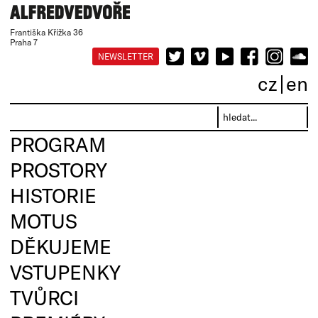
Františka Křížka 36
Praha 7
NEWSLETTER
cz
en
PROGRAM
PROSTORY
HISTORIE
MOTUS
DĚKUJEME
VSTUPENKY
TVŮRCI