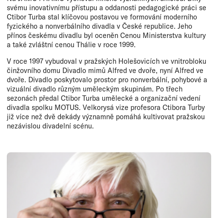
svému inovativnímu přístupu a oddanosti pedagogické práci se
Ctibor Turba stal klíčovou postavou ve formování moderního
fyzického a nonverbálního divadla v České republice. Jeho
přínos českému divadlu byl oceněn Cenou Ministerstva kultury
a také zvláštní cenou Thálie v roce 1999.
V roce 1997 vybudoval v pražských Holešovicích ve vnitrobloku
činžovního domu Divadlo mimů Alfred ve dvoře, nyní Alfred ve
dvoře. Divadlo poskytovalo prostor pro nonverbální, pohybové a
vizuální divadlo různým uměleckým skupinám. Po třech
sezonách předal Ctibor Turba umělecké a organizační vedení
divadla spolku MOTUS. Velkorysá vize profesora Ctibora Turby
již více než dvě dekády významně pomáhá kultivovat pražskou
nezávislou divadelní scénu.