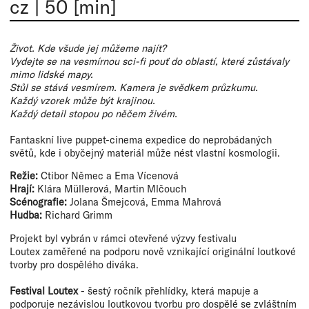
cz
|
50 [min]
Život. Kde všude jej můžeme najít?
Vydejte se na vesmírnou sci-fi pouť do oblastí, které zůstávaly
mimo lidské mapy.
Stůl se stává vesmírem. Kamera je svědkem průzkumu.
Každý vzorek může být krajinou.
Každý detail stopou po něčem živém.
Fantaskní live puppet-cinema expedice do neprobádaných
světů, kde i obyčejný materiál může nést vlastní kosmologii.
Režie:
Ctibor Němec a Ema Vícenová
Hrají:
Klára Müllerová, Martin Mlčouch
Scénografie:
Jolana Šmejcová, Emma Mahrová
Hudba:
Richard Grimm
Projekt byl vybrán v rámci otevřené výzvy festivalu
Loutex zaměřené na podporu nově vznikající originální loutkové
tvorby pro dospělého diváka.
Festival Loutex
- šestý ročník přehlídky, která mapuje a
podporuje nezávislou loutkovou tvorbu pro dospělé se zvláštním