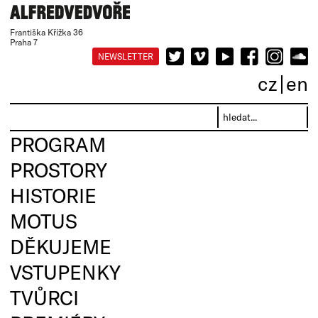
Františka Křížka 36
Praha 7
NEWSLETTER
cz
en
PROGRAM
PROSTORY
HISTORIE
MOTUS
DĚKUJEME
VSTUPENKY
TVŮRCI