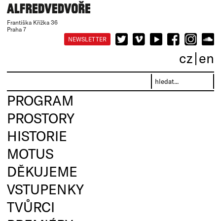
Františka Křížka 36
Praha 7
NEWSLETTER
cz
en
PROGRAM
PROSTORY
HISTORIE
MOTUS
DĚKUJEME
VSTUPENKY
TVŮRCI