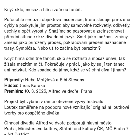
Když sklo, mosaz a hlína začnou tančit.
Poťouchle seriózní objektová inscenace, která sleduje přirozené
cykly a poskytuje jim prostor, aby samovolně rozkvetly, odkvetly,
uschly a opět vyrostly. Snažíme se pozorovat a zreinscenovat
přírodní situace skrz divadelní jazyk. Smrt jako možnost změny.
Změna jako přirozený proces, pokračování předem naznačené
trasy. Symbióza. Nebo už to začíná být parazitní?
Když hlína odmítne tančit, sklo se roztříští a mosaz unaví, tak
žížala mezitím mlčí. Pokračuje v práci, jako by se jí ten tanec
ani netýkal. Kdo spadne do jámy, když se všichni dívají jinam?
Připravily:
Nebe Motýlová a Bibi Stevens
Hudba:
Juras Karaka
Premiéra:
10. 3. 2025, Alfred ve dvoře, Praha
Projekt byl vybrán v rámci otevřené výzvy festivalu
Loutex zaměřené na podporu nově vznikající originální loutkové
tvorby pro dospělého diváka.
Činnost divadla Alfred ve dvoře podporují hlavní město
Praha, Ministerstvo kultury, Státní fond kultury ČR, MČ Praha 7
- Art District.