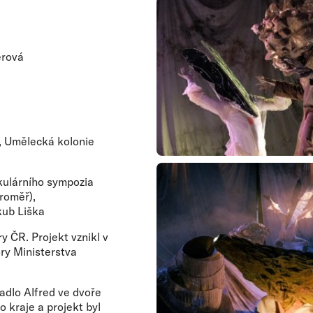
erová
, Umělecká kolonie
rkulárního sympozia
aroměř),
ub Liška
y ČR. Projekt vznikl v
ory Ministerstva
adlo Alfred ve dvoře
o kraje a projekt byl