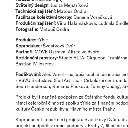
Světelný design:
Judita Mejstříková
Technické zajištění:
Matouš Ondra
Facilitace kolektivní tvorby:
Daniela Voráčková
Produkční zajištění:
Věra Halamásková, Ludmila Šindl
Fotografie:
Matouš Ondra
Produkce:
tYhle
Koprodukce:
Švestkový Dvůr
Partneři:
MOVE Ostrava, Alfred ve dvoře
Rezidenční prostory:
Studio ALTA, Cirqueon, Truhlárna
Bastion IV Josefov
Poděkování:
Aleš Vancl – nejlepší kuchař, účastníci ci
z VŠVU Bratislava (FortArt, z.s. – Cirkulární centrum J
Sean Henderson, Romana Packová, Tammy Chang, Jak
Projekt byl finančně podpořen ze Státního fondu kultur
rámci celoroční činnosti spolku tYhle za finanční podp
kultury České republiky a Hlavního města Prahy.
Koproducenti a partneři projektu Švestkový Dvůr a div
projekt podpořili v rámci podpory z Prahy 7, Jihočeskéh