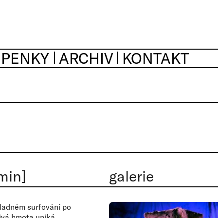
UPENKY
ARCHIV
KONTAKT
min]
galerie
i ladném surfování po
Živá hmota uniká