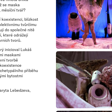
až se maska
, měsíční tvář?
 koexistenci, blízkost
kolektivnímu tvůrčímu
ují do společné nitě
, které odrážejí
rních tvorů.
ý inicioval Lukáš
ími maskami
vní tvorbě
 koexistence
archetypálního příběhu
nými bytostmi
aryta Lebedzeva,