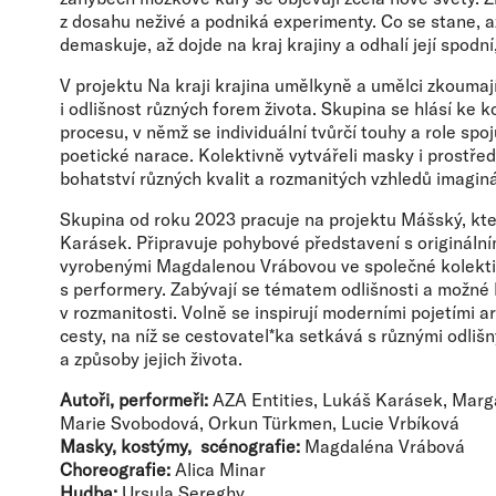
z dosahu neživé a podniká experimenty. Co se stane, 
demaskuje, až dojde na kraj krajiny a odhalí její spodní
V projektu Na kraji krajina umělkyně a umělci zkoumají
i odlišnost různých forem života. Skupina se hlásí ke 
procesu, v němž se individuální tvůrčí touhy a role spoj
poetické narace. Kolektivně vytvářeli masky i prostředí
bohatství různých kvalit a rozmanitých vzhledů imaginá
Skupina od roku 2023 pracuje na projektu Mášský, kter
Karásek. Připravuje pohybové představení s origináln
vyrobenými Magdalenou Vrábovou ve společné kolekti
s performery. Zabývají se tématem odlišnosti a možné
v rozmanitosti. Volně se inspirují moderními pojetími 
cesty, na níž se cestovatel*ka setkává s různými odliš
a způsoby jejich života.
Autoři, performeři:
AZA Entities, Lukáš Karásek, Marg
Marie Svobodová, Orkun Türkmen, Lucie Vrbíková
Masky, kostýmy, scénografie:
Magdaléna Vrábová
Choreografie:
Alica Minar
Hudba:
Ursula Sereghy