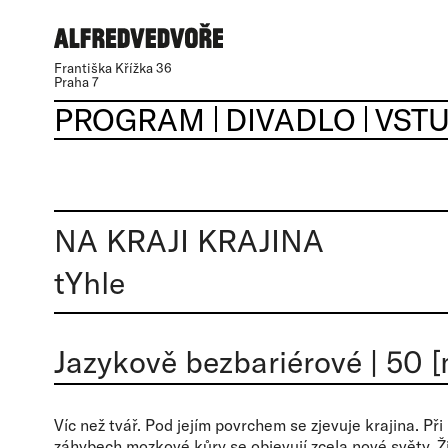
Františka Křížka 36
Praha 7
PROGRAM
DIVADLO
VST
NA KRAJI KRAJINA
tYhle
Jazykově bezbariérové
|
50 [
Víc než tvář. Pod jejím povrchem se zjevuje krajina. Př
záhybech mozkové kůry se objevují zcela nové světy. 