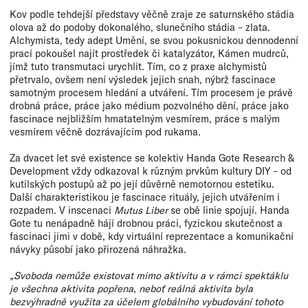
Kov podle tehdejší představy věčně zraje ze saturnského stádia
olova až do podoby dokonalého, slunečního stádia – zlata.
Alchymista, tedy adept Umění, se svou pokusnickou dennodenní
prací pokoušel najít prostředek či katalyzátor, Kámen mudrců,
jímž tuto transmutaci urychlit. Tím, co z praxe alchymistů
přetrvalo, ovšem není výsledek jejich snah, nýbrž fascinace
samotným procesem hledání a utváření. Tím procesem je právě
drobná práce, práce jako médium pozvolného dění, práce jako
fascinace nejbližším hmatatelným vesmírem, práce s malým
vesmírem věčně dozrávajícím pod rukama.
Za dvacet let své existence se kolektiv Handa Gote Research &
Development vždy odkazoval k různým prvkům kultury DIY – od
kutilských postupů až po její důvěrně nemotornou estetiku.
Další charakteristikou je fascinace rituály, jejich utvářením i
rozpadem. V inscenaci
Mutus Liber
se obě linie spojují. Handa
Gote tu nenápadně hájí drobnou práci, fyzickou skutečnost a
fascinaci jimi v době, kdy virtuální reprezentace a komunikační
návyky působí jako přirozená náhražka.
„Svoboda nemůže existovat mimo aktivitu a v rámci spektáklu
je všechna aktivita popřena, neboť reálná aktivita byla
bezvýhradně využita za účelem globálního vybudování tohoto