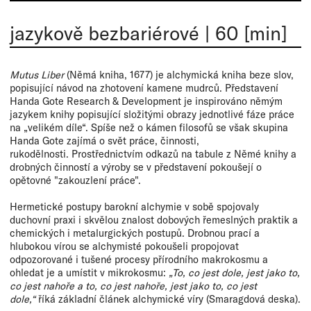
jazykově bezbariérové
|
60 [min]
Mutus Liber
(Němá kniha, 1677) je alchymická kniha beze slov,
popisující návod na zhotovení kamene mudrců. Představení
Handa Gote Research & Development je inspirováno němým
jazykem knihy popisující složitými obrazy jednotlivé fáze práce
na „velikém díle“. Spíše než o kámen filosofů se však skupina
Handa Gote zajímá o svět práce, činnosti,
rukodělnosti. Prostřednictvím odkazů na tabule z Němé knihy a
drobných činností a výroby se v představení pokoušejí o
opětovné "zakouzlení práce".
Hermetické postupy barokní alchymie v sobě spojovaly
duchovní praxi i skvělou znalost dobových řemeslných praktik a
chemických i metalurgických postupů. Drobnou prací a
hlubokou vírou se alchymisté pokoušeli propojovat
odpozorované i tušené procesy přírodního makrokosmu a
ohledat je a umístit v mikrokosmu:
„To, co jest dole, jest jako to,
co jest nahoře a to, co jest nahoře, jest jako to, co jest
dole,“
říká základní článek alchymické víry (Smaragdová deska).