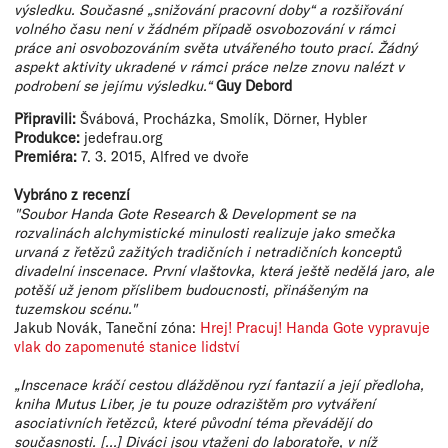
výsledku. Současné „snižování pracovní doby“ a rozšiřování
volného času není v žádném případě osvobozování v rámci
práce ani osvobozováním světa utvářeného touto prací. Žádný
aspekt aktivity ukradené v rámci práce nelze znovu nalézt v
podrobení se jejímu výsledku.“
Guy Debord
Připravili:
Švábová, Procházka, Smolík, Dörner, Hybler
Produkce:
jedefrau.org
Premiéra:
7. 3. 2015, Alfred ve dvoře
Vybráno z recenzí
"Soubor Handa Gote Research & Development se na
rozvalinách alchymistické minulosti realizuje jako smečka
urvaná z řetězů zažitých tradičních i netradičních konceptů
divadelní inscenace. První vlaštovka, která ještě nedělá jaro, ale
potěší už jenom příslibem budoucnosti, přinášeným na
tuzemskou scénu."
Jakub Novák, Taneční zóna:
Hrej! Pracuj! Handa Gote vypravuje
vlak do zapomenuté stanice lidství
„Inscenace kráčí cestou dlážděnou ryzí fantazií a její předloha,
kniha Mutus Liber, je tu pouze odrazištěm pro vytváření
asociativních řetězců, které původní téma převádějí do
současnosti. [...] Diváci jsou vtaženi do laboratoře, v níž