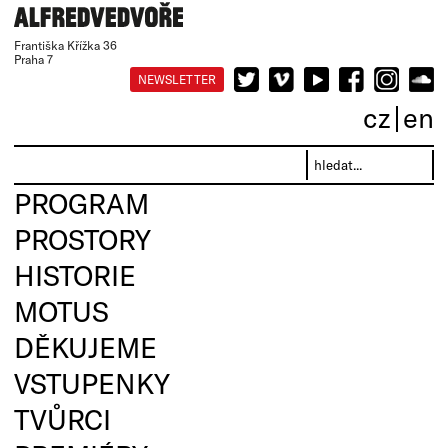
Františka Křížka 36
Praha 7
NEWSLETTER
cz
en
PROGRAM
PROSTORY
HISTORIE
MOTUS
DĚKUJEME
VSTUPENKY
TVŮRCI