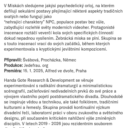
V Miskách sledujeme jakýsi psychedelický orloj, na kterém
defilují sekulární postavy přejímající některé aspekty tradičních
svatých nebo fungují jako
“nehrající charaktery” NPC, populace postav bez vůle,
zabydlující rozlehlé světy moderních videoher. Protagonisté
inscenace roztáčí veverčí kola svých specifických činností
dokud nepadnou vysílením. Žebrácká miska se plní. Skupina se
s touto inscenací vrací do svých začátků, během kterých
experimentovala s kryptickými jevištními kompozicemi.
Připravili:
Švábová, Procházka, Němec
Produkce:
Jedefrau. org
Premiéra:
15. 1. 2025, Alfred ve dvoře, Praha
Handa Gote Research & Development se věnuje
experimentování s radikální dramaturgií a minimalistickou
scénografií, začleňování nedivadelních prvků do své práce a
vývojem vlastního pojetí postdramatického divadla. Dlouhodobě
se inspiruje vědou a technikou, ale také folklórem, tradičními
kulturami a řemesly. Skupina provádí kontinuální výzkum
divadelní řeči, laboratorní práci v oboru zvukového a světelného
designu, při současném kritickém nahlížení výše zmíněných
disciplín. V letech 2019 - 2026 jsou rezidentním souborem