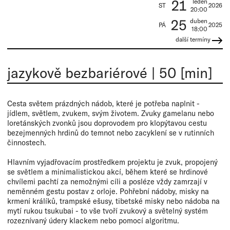
21
leden
ST
2026
20:00
25
duben
PÁ
2025
18:00
další termíny
jazykově bezbariérové
|
50 [min]
Cesta světem prázdných nádob, které je potřeba naplnit -
jídlem, světlem, zvukem, svým životem. Zvuky gamelanu nebo
loretánských zvonků jsou doprovodem pro klopýtavou cestu
bezejmenných hrdinů do temnot nebo zacyklení se v rutinních
činnostech.
Hlavním vyjadřovacím prostředkem projektu je zvuk, propojený
se světlem a minimalistickou akcí, během které se hrdinové
chvílemi pachtí za nemožnými cíli a posléze vždy zamrzají v
neměnném gestu postav z orloje. Pohřební nádoby, misky na
krmení králíků, trampské ešusy, tibetské misky nebo nádoba na
mytí rukou tsukubai - to vše tvoří zvukový a světelný systém
rozeznívaný údery klackem nebo pomocí algoritmu.