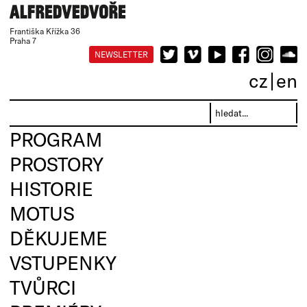
Františka Křížka 36
Praha 7
NEWSLETTER
cz
en
PROGRAM
PROSTORY
HISTORIE
MOTUS
DĚKUJEME
VSTUPENKY
TVŮRCI