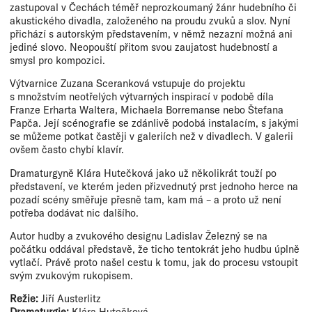
zastupoval v Čechách téměř neprozkoumaný žánr hudebního či
akustického divadla, založeného na proudu zvuků a slov. Nyní
přichází s autorským představením, v němž nezazní možná ani
jediné slovo. Neopouští přitom svou zaujatost hudebností a
smysl pro kompozici.
Výtvarnice Zuzana Sceranková vstupuje do projektu
s množstvím neotřelých výtvarných inspirací v podobě díla
Franze Erharta Waltera, Michaela Borremanse nebo Štefana
Papča. Její scénografie se zdánlivě podobá instalacím, s jakými
se můžeme potkat častěji v galeriích než v divadlech. V galerii
ovšem často chybí klavír.
Dramaturgyně Klára Hutečková jako už několikrát touží po
představení, ve kterém jeden přizvednutý prst jednoho herce na
pozadí scény směřuje přesně tam, kam má – a proto už není
potřeba dodávat nic dalšího.
Autor hudby a zvukového designu Ladislav Železný se na
počátku oddával představě, že ticho tentokrát jeho hudbu úplně
vytlačí. Právě proto našel cestu k tomu, jak do procesu vstoupit
svým zvukovým rukopisem.
Režie:
Jiří Austerlitz