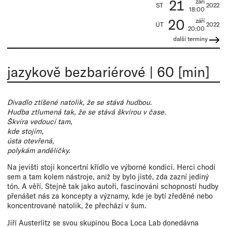
21
září
ST
2022
18:00
20
září
ÚT
2022
20:00
další termíny
jazykově bezbariérové
|
60 [min]
Divadlo ztišené natolik, že se stává hudbou.
Hudba ztlumená tak, že se stává škvírou v čase.
Škvíra vedoucí tam,
kde stojím,
ústa otevřená,
polykám andělíčky.
Na jevišti stojí koncertní křídlo ve výborné kondici. Herci chodí
sem a tam kolem nástroje, aniž by bylo jisté, zda zazní jediný
tón. A věří. Stejně tak jako autoři, fascinováni schopností hudby
přenášet nás za koncepty a významy, kde je bytí zředěné nebo
koncentrované natolik, že přechází v šum.
Jiří Austerlitz se svou skupinou Boca Loca Lab donedávna