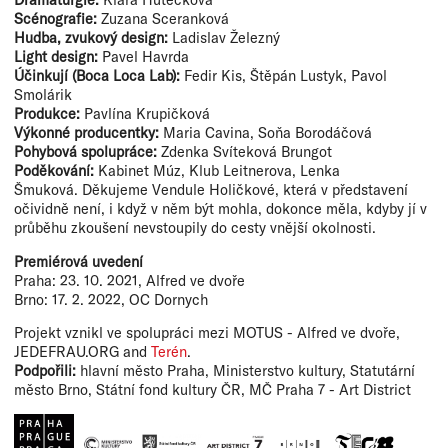
Dramaturgie:
Klára Hutečková
Scénografie:
Zuzana Sceranková
Hudba, zvukový design:
Ladislav Železný
Light design:
Pavel Havrda
Účinkují (Boca Loca Lab):
Fedir Kis, Štěpán Lustyk, Pavol
Smolárik
Produkce:
Pavlína Krupičková
Výkonné producentky:
Maria Cavina, Soňa Borodáčová
Pohybová spolupráce:
Zdenka
Svíteková Brungot
Poděkování:
Kabinet Múz, Klub Leitnerova, Lenka
Šmuková. Děkujeme Vendule Holičkové, která v představení
očividně není, i když v něm být mohla, dokonce měla, kdyby jí v
průběhu zkoušení nevstoupily do cesty vnější okolnosti.
Premiérová uvedení
Praha: 23. 10. 2021, Alfred ve dvoře
Brno: 17. 2. 2022, OC Dornych
Projekt vznikl ve spolupráci mezi MOTUS - Alfred ve dvoře,
JEDEFRAU.ORG and
Terén
.
Podpořili:
hlavní město Praha, Ministerstvo kultury, Statutární
město Brno, Státní fond kultury ČR, MČ Praha 7 - Art District