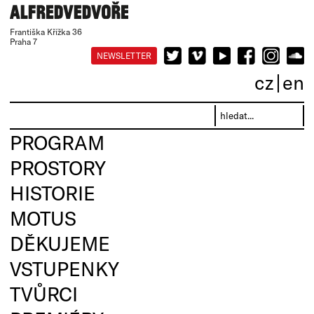
Františka Křížka 36
Praha 7
NEWSLETTER
cz
en
PROGRAM
PROSTORY
HISTORIE
MOTUS
DĚKUJEME
VSTUPENKY
TVŮRCI