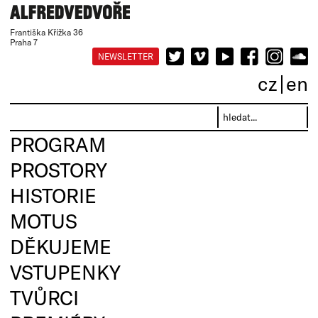
Františka Křížka 36
Praha 7
NEWSLETTER
cz
en
PROGRAM
PROSTORY
HISTORIE
MOTUS
DĚKUJEME
VSTUPENKY
TVŮRCI