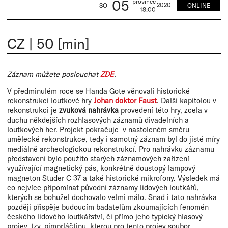
05
prosinec
2020
ONLINE
SO
18:00
CZ
|
50 [min]
Záznam můžete poslouchat
ZDE
.
V předminulém roce se Handa Gote věnovali historické
rekonstrukci loutkové hry
Johan doktor Faust
. Další kapitolou v
rekonstrukci je
zvuková nahrávka
provedení této hry, zcela v
duchu někdejších rozhlasových záznamů divadelních a
loutkových her. Projekt pokračuje v nastoleném směru
umělecké rekonstrukce, tedy i samotný záznam byl do jisté míry
mediálně archeologickou rekonstrukcí. Pro nahrávku záznamu
představení bylo použito starých záznamových zařízení
využívající magnetický pás, konkrétně doustopý lampový
magneton Studer C 37 a také historické mikrofony. Výsledek má
co nejvíce připomínat původní záznamy lidových loutkářů,
kterých se bohužel dochovalo velmi málo. Snad i tato nahrávka
později přispěje budoucím badatelům zkoumajících fenomén
českého lidového loutkářství, či přímo jeho typický hlasový
projev, tzv. pimprláčtinu, kterou pro tento projev soubor