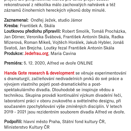
rekonstruoval z několika málo zachovalých nahrávek a též
záznamů činoherních hereckých výkonů doby minulé.
Zaznamenal:
Ondřej Ježek, studio Jámor
Kresba
: František A. Skála
Loutkovou předlohu připravili:
Robert Smolík, Tomáš Procházka,
Jan Dörner, Veronika Švábová, František Antonín Skála, Radka
Mizerová, Roman Mikeš, Vojtěch Horálek, Jakub Hybler, Jonáš
Svatoš, Jan Brejcha. Loutky řezal František Antonín Skála
Produkce:
Jedefrau.org
, Maria Cavina
Premiéra:
5. 12. 2020, Alfred ve dvoře ONLINE
Handa Gote research & development
se věnuje experimentování
s dramaturgií, začleňování nedivadelních prvků do své práce a
vývojem vlastního pojetí post-dramatického a post-
spektakulárního divadla. Dlouhodobě se inspiruje vědou a
technikou. Skupina provádí kontinuální výzkum divadelní řeči,
laboratorní práci v oboru zvukového a světelného designu, při
současném zpochybňování výše zmíněných disciplín. V letech
2019 - 2021 jsou rezidentním souborem divadla Alfred ve dvoře.
Podpořili:
hlavní město Praha, Státní fond kultury ČR,
Ministerstvo Kultury ČR