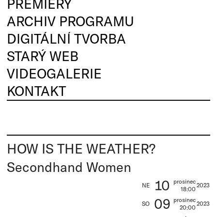
PREMIÉRY
ARCHIV PROGRAMU
DIGITÁLNÍ TVORBA
STARÝ WEB
VIDEOGALERIE
KONTAKT
HOW IS THE WEATHER?
Secondhand Women
10
prosinec
NE
2023
18:00
09
prosinec
SO
2023
20:00