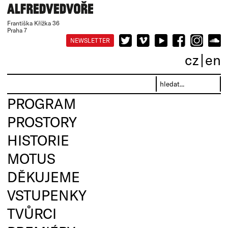
Františka Křížka 36
Praha 7
NEWSLETTER
cz
en
PROGRAM
PROSTORY
HISTORIE
MOTUS
DĚKUJEME
VSTUPENKY
TVŮRCI