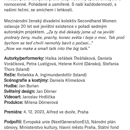
rovnocenné. Pohádané a usmířené. S naší každodenností, s
našimi řečmi, se smíchem i lehkostí.
Mezinárodní ženský divadelní kolektiv Secondhand Women
oslavuje 20 let své jevištní existence v pořadí sedmým
autorským projektem. „
Za ty dvě dekády jsme už na jevišti
probraly ženy, muže, prachy, konec světa i boje o moc. Tak proč
bychom se teď chvíli nemohly bavit o počasí...
“
„Now we make a small talk into the big talk.
"
Autorky/performerky:
Halka Jeřábek Třešňáková, Daniela
Voráčková, Petra Lustigová, Helene Kvint (Dánsko), Stefania
Thors (Island)
Režie:
Rebekka A. Ingimundardottir (Island)
Scénografie a kostýmy:
Daniela Klimešová
Hudba:
Jan Burian
Světelný design:
Jan Dörner
Videoart:
Jaroslav Hrdlička
Produkce:
Milena Dörnerová
Premiéra:
4. 12. 2023, Alfred ve dvoře, Praha
Podpořili:
Evropská unie (NextGenerationEU), Národní plán
obnovy, Ministerstvo kultury, hlavní město Praha, Státní fond