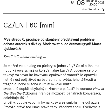
08
prosinec
PÁ
2023
20:00
další termíny
CZ/EN
|
60 [min]
//Ve středu 6. prosince po skončení představení proběhne
debata autorek s diváky. Moderovat bude dramaturgyně Marta
Ljubková.//
Small talk about nothing ...
Je možné vést dialog na půdorysu jedné věty? Co si stihneme
říct u kávovaru, než si kolega nalije kávu? A budeme se pro
takový rozhovor ke kávovaru opakovaně vracet? Je opravdu
nutné nést celý život na bedrech tíhu světa, jeho těžkosti a
tragédie, nebo si žena v určitém věku může
svobodně dopřát obyčejný rozhovor o počasí? Inscenace
How is
the Weather?
zkoumá hranice možností banálních konverzací,
odlehčuje těžké
příběhy, cupuje vzpomínky na kusy a se smíchem je odhazuje.
Protože právě teď jsme právě tady. Všechny spolu. Svébytné a