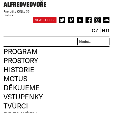
Františka Křížka 36
Praha 7
NEWSLETTER
cz
en
PROGRAM
PROSTORY
HISTORIE
MOTUS
DĚKUJEME
VSTUPENKY
TVŮRCI