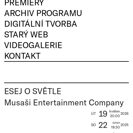
PREMIÉRY
ARCHIV PROGRAMU
DIGITÁLNÍ TVORBA
STARÝ WEB
VIDEOGALERIE
KONTAKT
ESEJ O SVĚTLE
Musaši Entertainment Company
19
květen
ÚT
2026
20:00
22
únor
SO
2025
18:30