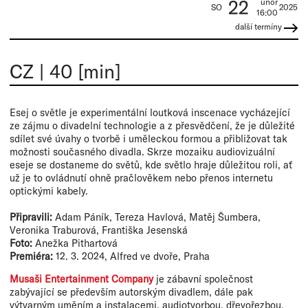
22
únor
SO
2025
16:00
další termíny
CZ
|
40 [min]
Esej o světle je experimentální loutková inscenace vycházející
ze zájmu o divadelní technologie a z přesvědčení, že je důležité
sdílet své úvahy o tvorbě i uměleckou formou a přibližovat tak
možnosti současného divadla. Skrze mozaiku audiovizuální
eseje se dostaneme do světů, kde světlo hraje důležitou roli, ať
už je to ovládnutí ohně pračlověkem nebo přenos internetu
optickými kabely.
Připravili:
Adam Páník, Tereza Havlová, Matěj Šumbera,
Veronika Traburová, Františka Jesenská
Foto:
Anežka Pithartová
Premiéra:
12. 3. 2024, Alfred ve dvoře, Praha
Musaši Entertainment Company
je zábavní společnost
zabývající se především autorským divadlem, dále pak
výtvarným uměním a instalacemi, audiotvorbou, dřevořezbou,