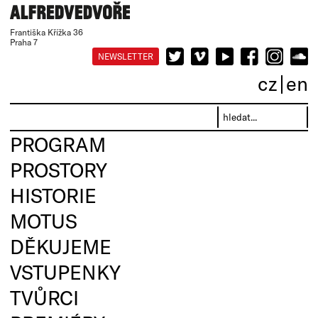
Františka Křížka 36
Praha 7
NEWSLETTER
cz
en
PROGRAM
PROSTORY
HISTORIE
MOTUS
DĚKUJEME
VSTUPENKY
TVŮRCI