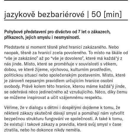
jazykově bezbariérové
|
50 [min]
Pohybové představení pro diváctvo od 7 let o zákazech,
příkazech, jejich smyslu i nesmyslnosti.
Představte si moment těsně před hranicí zakázaného. Nebo
naopak, těsně za hranicí zcela povoleného. To místo na škále od
“vše je zakázáno” až po “vše je dovoleno”, které má každá*ý z
nás jinde. Místo, které se proměňuje v souvislosti s věkem,
dobou, ve které žijeme, výchovou, kulturním prostředím,
politickou situací nebo společenským postavením. Místo, které
je zároveň nepsaným pravidlem určujícím hranice osobní
svobody. Právě kolem této hranice, kterou máme každá*ý jinde,
se odehrává něco jedinečného až vzrušujícího. Něco, díky čemu
se můžeme inspirovat a učit vzájemnému respektu.
Věříme, že v dialogu s dětmi i dospělými dojdeme k tomu, že
některé zákazy skutečně dávají smysl a pomáhají nám vytvořit
bezpečnou strukturu fungování ve společnosti. A také k tomu,
že existují i takové zákazy a pravidla, která svůj smysl v čase
ztratila, nebo ho dokonce nikdy neměla.