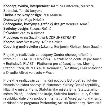
Koncept, tvorba, interpretace:
Jazmína Piktorová, Markéta
Stránská, Tomáš Janypka
Hudba a zvukový design:
Pasi Mäkelä
Dramaturgie:
Maja Hriešik
Scénografie, kostýmy a grafický design:
Vendula Tomšů
Světelný design:
Zuzana Režná
Průvodce:
Václav Kalivoda
Produkce:
Anna Gazdíková & ZDRUHESTRANY
Koprodukce:
Švestkový Dvůr Malovice
Coaching uměleckého výzkumu:
Benjamin Richter, Jean Gaudin
Projekt je realizován za podpory Centra choreografického
rozvoje SE.S.TA, TELOCVIČŇA – Rezidenčné centrum pre tanec
v Bratislavě, PLAST - Platforma pre súčasný tanec, Moving
Station Plzeň, REZI.DANCE Komařice, Švestkový Dvůr Malovice
a Divadlo Alfred ve dvoře v Praze.
Projekt je realizován za finanční podpory EU prostřednictvím
Národního plánu obnovy, Ministerstva Kultury České republiky,
Hlavního města Prahy, Statutárního města Brna, Statutárního
města Plzně, Jihočeského kraje, Státního fondu kultury České
republiky, dále díky podpoře International Visegrad Fund v rámci
rezidenčního programu Performing Artists Residency, Nové sítě