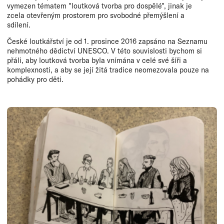
vymezen tématem "loutková tvorba pro dospělé", jinak je
zcela otevřeným prostorem pro svobodné přemýšlení a
sdílení.
České loutkářství je od 1. prosince 2016 zapsáno na Seznamu
nehmotného dědictví UNESCO. V této souvislosti bychom si
přáli, aby loutková tvorba byla vnímána v celé své šíři a
komplexnosti, a aby se její žitá tradice neomezovala pouze na
pohádky pro děti.