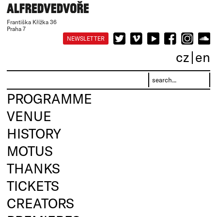
Františka Křížka 36
Praha 7
NEWSLETTER
cz
en
PROGRAMME
VENUE
HISTORY
MOTUS
THANKS
TICKETS
CREATORS