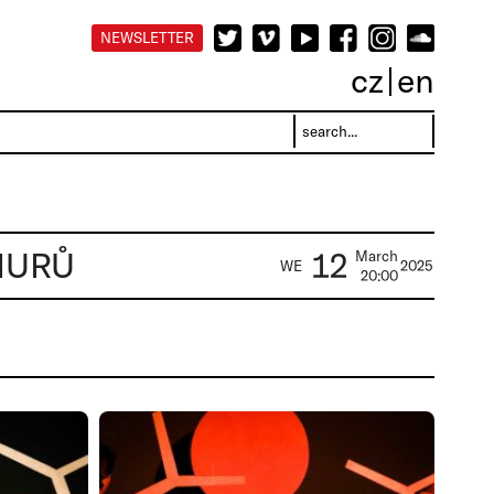
NEWSLETTER
cz
en
EMURŮ
12
March
WE
2025
20:00